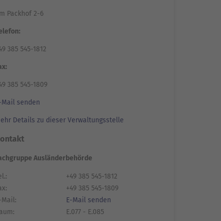
m Packhof 2-6
elefon:
49 385 545-1812
ax:
49 385 545-1809
-Mail senden
ehr Details zu dieser Verwaltungsstelle
ontakt
achgruppe Ausländerbehörde
l.:
+49 385 545-1812
ax:
+49 385 545-1809
-Mail:
E-Mail senden
aum:
E.077 - E.085