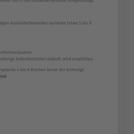
en dieser durch die Ausländerbehörde ausgehändigt.
digen Ausländerbehörden variieren (etwa 5 bis 6
enthaltserlaubnis
sherige Aufenthaltstitel abläuft, wird empfohlen.
orsprache 4 bis 6 Wochen bevor der bisherige
e(n)