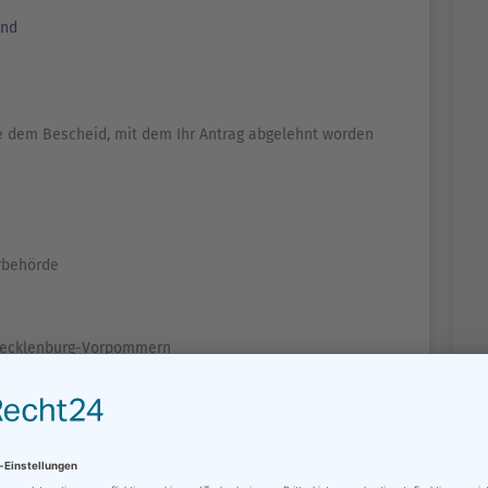
and
ie dem Bescheid, mit dem Ihr Antrag abgelehnt worden
erbehörde
g Mecklenburg-Vorpommern