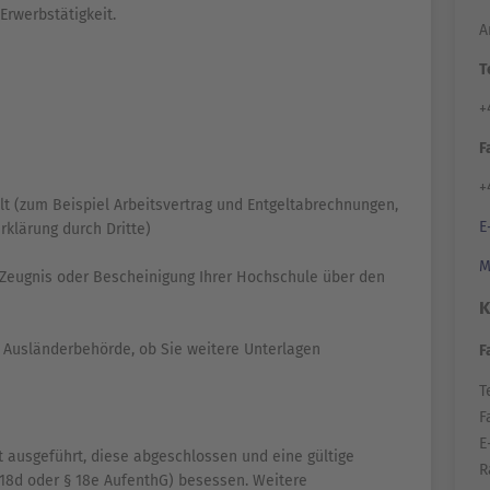
Erwerbstätigkeit.
A
T
+
F
+
t (zum Beispiel Arbeitsvertrag und Entgeltabrechnungen,
E
rklärung durch Dritte)
M
 Zeugnis oder Bescheinigung Ihrer Hochschule über den
K
en Ausländerbehörde, ob Sie weitere Unterlagen
F
Te
F
E
t ausgeführt, diese abgeschlossen und eine gültige
R
18d oder § 18e AufenthG) besessen. Weitere