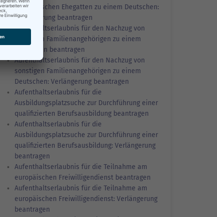
ausländischen Ehegatten zu einem Deutschen:
Verlängerung beantragen
Aufenthaltserlaubnis für den Nachzug von
sonstigen Familienangehörigen zu einem
Deutschen beantragen
Aufenthaltserlaubnis für den Nachzug von
sonstigen Familienangehörigen zu einem
Deutschen: Verlängerung beantragen
Aufenthaltserlaubnis für die
Ausbildungsplatzsuche zur Durchführung einer
qualifizierten Berufsausbildung beantragen
Aufenthaltserlaubnis für die
Ausbildungsplatzsuche zur Durchführung einer
qualifizierten Berufsausbildung: Verlängerung
beantragen
Aufenthaltserlaubnis für die Teilnahme am
europäischen Freiwilligendienst beantragen
Aufenthaltserlaubnis für die Teilnahme am
europäischen Freiwilligendienst: Verlängerung
beantragen