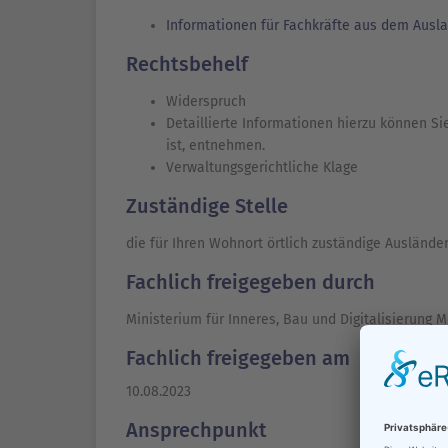
Informationen für Fachkräfte aus dem Ausl
Rechtsbehelf
Widerspruch
Detaillierte Informationen hierzu können S
ist, entnehmen.
Verwaltungsgerichtliche Klage
Zuständige Stelle
die für Ihren Wohnort örtlich zuständige Ausländ
Fachlich freigegeben durch
Ministerium für Inneres, Bau und Digitalisierun
Fachlich freigegeben am
10.08.2023
Ansprechpunkt