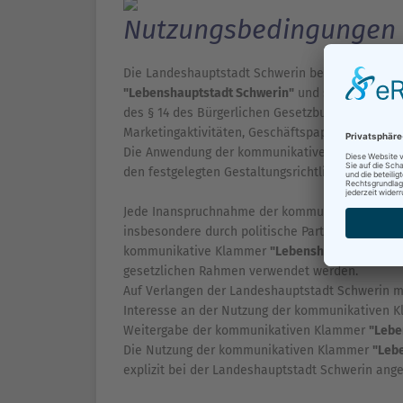
Nutzungsbedingungen
Die Landeshauptstadt Schwerin besitzt das Nu
"Lebenshauptstadt Schwerin"
und stellt diese 
des § 14 des Bürgerlichen Gesetzbuches kosten
Marketingaktivitäten, Geschäftspapiere und Inte
Die Anwendung der kommunikativen Klammer
"
den festgelegten Gestaltungsrichtlinien.
Jede Inanspruchnahme der kommunikativen Kl
insbesondere durch politische Parteien oder Orga
kommunikative Klammer
"Lebenshauptstadt Sch
gesetzlichen Rahmen verwendet werden.
Auf Verlangen der Landeshauptstadt Schwerin m
Interesse an der Nutzung der kommunikativen
Weitergabe der kommunikativen Klammer
"Lebe
Die Nutzung der kommunikativen Klammer
"Leb
explizit bei der Landeshauptstadt Schwerin ange