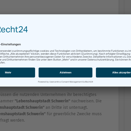
tzungsrecht an der kommunikativen Klammer
in Schwerin geschäftsansässigen Unternehmen im Sinne
frei für ihre Unternehmenskommunikation,
rnetseiten zur Verfügung.
Lebenshauptstadt Schwerin"
erfolgt ausschließlich nach
ammer
"Lebenshauptstadt Schwerin"
für politische Zwecke,
nisationen bzw. für politische Werbung, ist untersagt. Die
werin"
darf nur im verfassungsrechtlichen und
üssen die nutzenden Unternehmen ihr berechtigtes
 Klammer
"Lebenshauptstadt Schwerin"
nachweisen. Die
nshauptstadt Schwerin"
an Dritte ist untersagt.
enshauptstadt Schwerin"
für gewerbliche Zwecke muss
fragt werden.