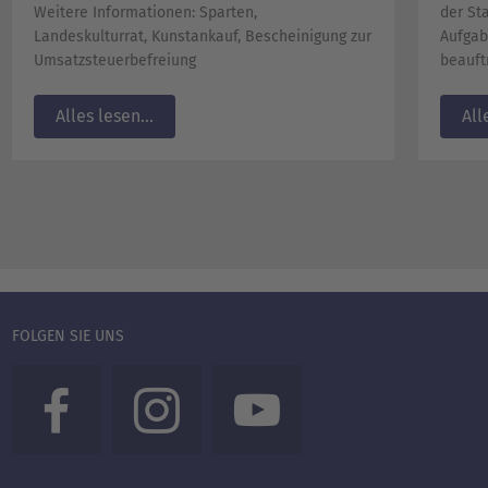
Weitere Informationen: Sparten,
der St
Landeskulturrat, Kunstankauf, Bescheinigung zur
Aufga
Umsatzsteuerbefreiung
beauft
Alles lesen...
All
FOLGEN SIE UNS