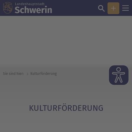
© Landeshauptstadt Schwerin / Kay Jasper - Tanzperformance zum
Ausstellungsprojekt TYP brämberi (Anton Bo Matzke) 2018
Sie sind hier:
Kultur­förderung
KULTUR­FÖRDERUNG