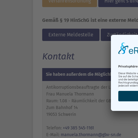
Verfahrensordnung
Hier geht's di
Gemäß § 19 HinSchG ist eine externe Meld
Externe Meldestelle
Zuständigkeit
Kontakt
Sie haben außerdem die Möglichkeit, folgende
Antikorruptionsbeauftragte der Landeshaupts
Frau Manuela Thormann
Raum: 1.08 - Räumlichkeit der GBV
Zum Bahnhof 14
19053 Schwerin
Telefon:
+49 385 545-1161
E-Mail:
manuela.thormann@gbv-sn.de