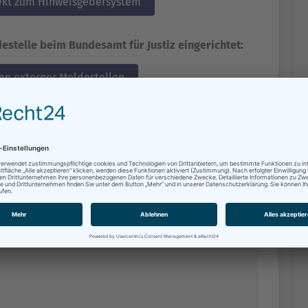
rekt zum Hinweisgebersystem
estelle beim Bundesamt für Justiz eingerichtet:
en externer Meldestellen
 Kontaktmöglichkeit zu nutzen:
tadt Schwerin