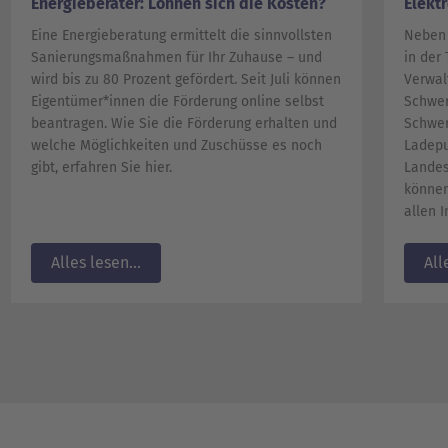
Energieberater: Lohnen sich die Kosten?
Elekt
Eine Energieberatung ermittelt die sinnvollsten
Neben 
Sanie­rungsmaßnahmen für Ihr Zuhause – und
in der
wird bis zu 80 Prozent gefördert. Seit Juli können
Verwal
Eigentümer*in­nen die Förderung online selbst
Schwer
beantragen. Wie Sie die Förderung erhalten und
Schwer
welche Möglichkeiten und Zuschüsse es noch
Ladepu
gibt, erfahren Sie hier.
Landes
können
allen 
Alles lesen...
All