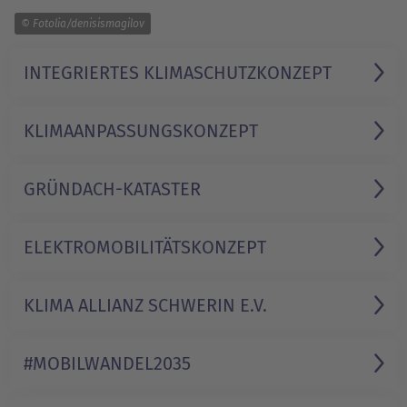
1/1
© Fotolia/denisismagilov
INTEGRIERTES KLIMASCHUTZ­KONZEPT
KLIMA­ANPASSUNGS­KONZEPT
GRÜNDACH-KATASTER
ELEKTRO­MOBILITÄTS­KONZEPT
KLIMA ALLIANZ SCHWERIN E.V.
#MOBILWANDEL­2035