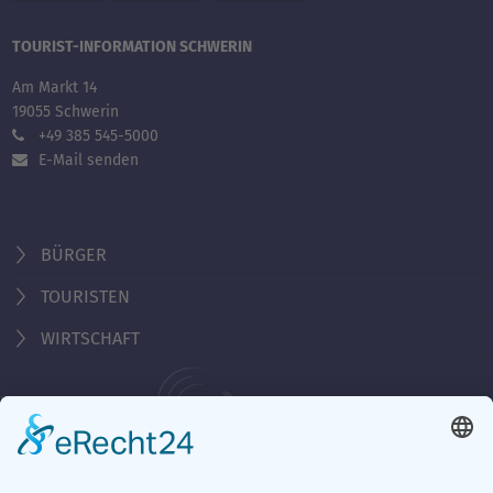
TOURIST-INFORMATION SCHWERIN
Am Markt 14
19055 Schwerin
+49 385 545-5000
E-Mail senden
BÜRGER
TOURISTEN
WIRTSCHAFT
Behördennummer 115
Öffnungszeiten Tourist-Information