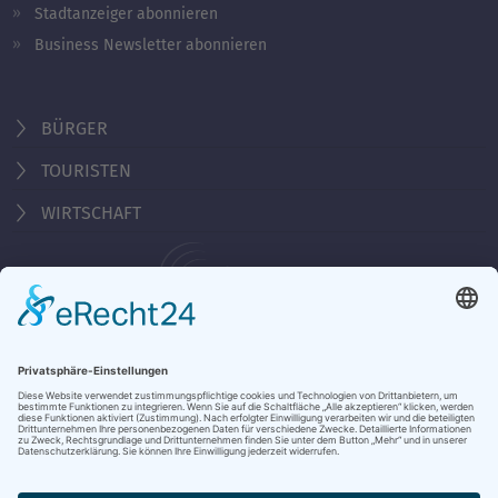
Stadtanzeiger abonnieren
Business Newsletter abonnieren
BÜRGER
TOURISTEN
WIRTSCHAFT
Behördennummer 115
KONTAKT
ÖFFNUNGSZEITEN
NOTRUFE & HOTLINES
JOBS
STADTANZEIGER
BROSCHÜREN
PRESSE
DATENSCHUTZ
IMPRESSUM
BARRIEREFREIHEIT