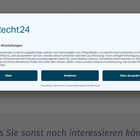
tsmigration,
Arten, Gebühren,
thaltstitel, Duldung,
Einbürgerungstest, häufig
ügigkeit und EU-
gestellte Fragen
terung, Familiennachzug,
ration, Studenten etc.
GRIFFE
SLÄNDER­RECHT
EINBÜRGERUNG
 Sie sonst noch interessieren kö