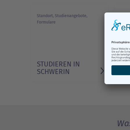
Standort, Studienangebote,
Arbei
Formulare
Aufen
Freiz
Erwei
Integ
STUDIEREN IN
BE
SCHWERIN
AU
Was