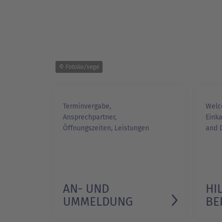
© Fotolia/vege
Terminvergabe,
Welc
Ansprechpartner,
Eink
Öffnungszeiten, Leistungen
and 
AN- UND
HI
UMMELDUNG
BE