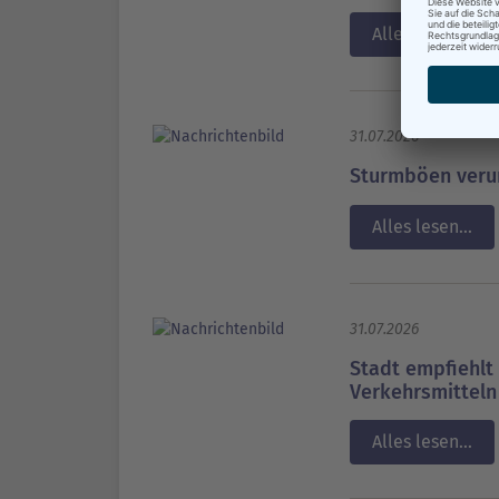
Alles lesen...
31.07.2026
Sturmböen veru
Alles lesen...
31.07.2026
Stadt empfiehlt 
Verkehrsmitteln
Alles lesen...