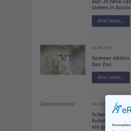
aus: 20 neue La
stehen in Aussi
Alles lesen...
04.08.2026
Sommer-Aktion i
den Zoo
Alles lesen...
04.08.2026
Schwerin zieht 
Aufenthaltsrecht
ein gesichertes 