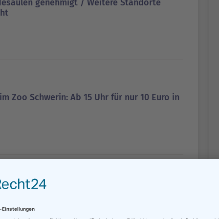
desäulen genehmigt / Weitere Standorte
cht
m Zoo Schwerin: Ab 15 Uhr für nur 10 Euro in
Bilanz nach Ende des Chancen-
s: 17 von 115 Antragstellern erhielten bislang
Bleiberecht