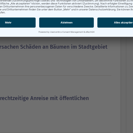
rsachen Schäden an Bäumen im Stadtgebiet
rechtzeitige Anreise mit öffentlichen