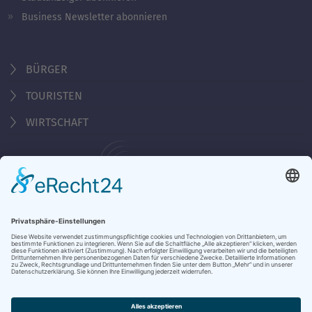
Business Newsletter abonnieren
BÜRGER
TOURISTEN
WIRTSCHAFT
Behördennummer 115
KONTAKT
ÖFFNUNGSZEITEN
NOTRUFE & HOTLINES
JOBS
STADTANZEIGER
BROSCHÜREN
PRESSE
DATENSCHUTZ
IMPRESSUM
BARRIEREFREIHEIT
BANKVERBINDUNG