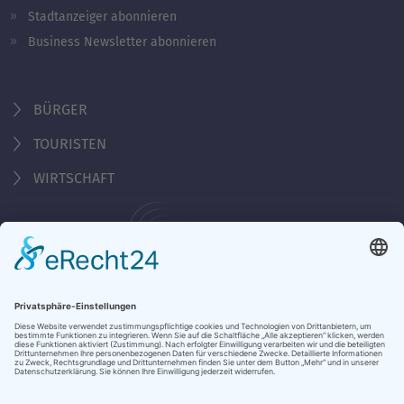
Stadtanzeiger abonnieren
Business Newsletter abonnieren
BÜRGER
TOURISTEN
WIRTSCHAFT
Behördennummer 115
KONTAKT
ÖFFNUNGSZEITEN
NOTRUFE & HOTLINES
JOBS
STADTANZEIGER
BROSCHÜREN
PRESSE
DATENSCHUTZ
IMPRESSUM
BARRIEREFREIHEIT