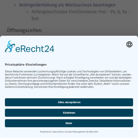
Wohngelderhöhung als Mietzuschuss beantragen
Anfangsbuchstabe Familienname: Pon - Pz, Q, Ra -
Roh
Öffnungszeiten
Öffnungszeiten des Stadthauses Schwerin
Samstags-Öffnungszeiten des BürgerBüros im Stadthaus und
der Kfz-Zulassungs- und Führerscheinbehörde
FOLGEN SIE UNS