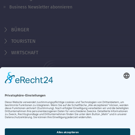
Business Newsletter abonnieren
BÜRGER
TOURISTEN
WIRTSCHAFT
Behördennummer 115
KONTAKT
ÖFFNUNGSZEITEN
NOTRUFE & HOTLINES
JOBS
STADTANZEIGER
BROSCHÜREN
PRESSE
DATENSCHUTZ
IMPRESSUM
BARRIEREFREIHEIT
BANKVERBINDUNG