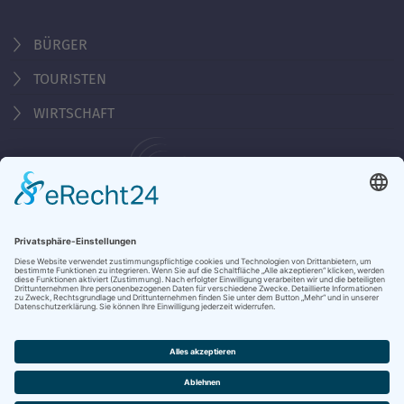
BÜRGER
TOURISTEN
WIRTSCHAFT
Behördennummer 115
KONTAKT
ÖFFNUNGSZEITEN
NOTRUFE & HOTLINES
JOBS
STADTANZEIGER
BROSCHÜREN
PRESSE
DATENSCHUTZ
IMPRESSUM
BARRIEREFREIHEIT
BANKVERBINDUNG