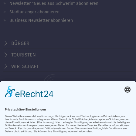
Newsletter "Neues aus Schwerin" abonnieren
Stadtanzeiger abonnieren
Business Newsletter abonnieren
BÜRGER
TOURISTEN
WIRTSCHAFT
Behördennummer 115
KONTAKT
ÖFFNUNGSZEITEN
NOTRUFE & HOTLINES
JOBS
STADTANZEIGER
BROSCHÜREN
PRESSE
DATENSCHUTZ