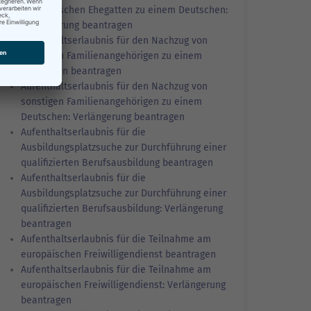
ausländischen Ehegatten zu einem Deutschen:
Verlängerung beantragen
Aufenthaltserlaubnis für den Nachzug von
sonstigen Familienangehörigen zu einem
Deutschen beantragen
Aufenthaltserlaubnis für den Nachzug von
sonstigen Familienangehörigen zu einem
Deutschen: Verlängerung beantragen
Aufenthaltserlaubnis für die
Ausbildungsplatzsuche zur Durchführung einer
qualifizierten Berufsausbildung beantragen
Aufenthaltserlaubnis für die
Ausbildungsplatzsuche zur Durchführung einer
qualifizierten Berufsausbildung: Verlängerung
beantragen
Aufenthaltserlaubnis für die Teilnahme am
europäischen Freiwilligendienst beantragen
Aufenthaltserlaubnis für die Teilnahme am
europäischen Freiwilligendienst: Verlängerung
beantragen