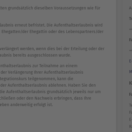
A
lten grundsätzlich dieselben Voraussetzungen wie für
T
laubnis erneut befristet. Die Aufenthaltserlaubnis wird
+
es Ehegatten/der Ehegattin oder des Lebenspartners/der
F
 verlängert werden, wenn dies bei der Erteilung oder der
+
laubnis bereits ausgeschlossen wurde.
E
fenthaltserlaubnis zur Teilnahme an einem
M
i der Verlängerung Ihrer Aufenthaltserlaubnis
ntegrationskurs teilgenommen, kann die
K
 der Aufenthaltserlaubnis ablehnen. Haben Sie den
die Aufenthaltserlaubnis grundsätzlich jeweils nur um
F
bschließen oder den Nachweis erbringen, dass Ihre
eben anderweitig erfolgt ist.
Te
F
E
R