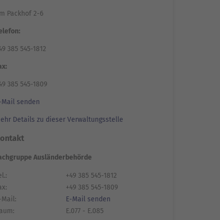
m Packhof 2-6
elefon:
49 385 545-1812
ax:
49 385 545-1809
-Mail senden
ehr Details zu dieser Verwaltungsstelle
ontakt
achgruppe Ausländerbehörde
l.:
+49 385 545-1812
ax:
+49 385 545-1809
-Mail:
E-Mail senden
aum:
E.077 - E.085