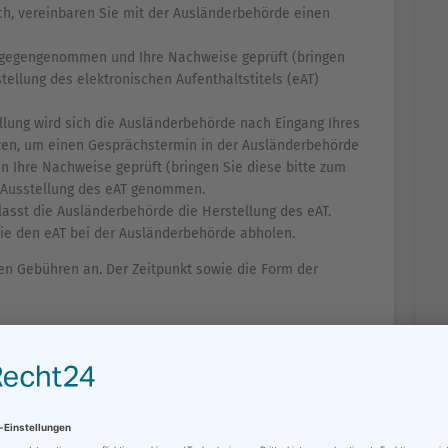
ich, vereinbaren Sie mit der Ausländerbehörde einen
tgegengenommen und Ihre Nachweise geprüft (bringen
stellung des elektronischen Aufenthaltstitels (eAT)
ellung wird sich die Ausländerbehörde nach Eingang Ihres
tzen, um einen Gesprächstermin in der Ausländerbehörde
 Ihre Nachweise geprüft (bringen Sie diese bitte zum
e Ausstellung des eAT genommen.
asst die Ausländerbehörde die Herstellung des eAT.
e den eAT bei der Ausländerbehörde abholen.
len Gebühren an. Der Zeitpunkt sowie die Form der
testens acht Wochen vor Ablauf Ihrer noch gültigen