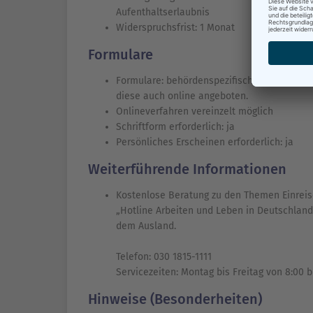
Aufenthaltserlaubnis
Widerspruchsfrist: 1 Monat
Formulare
Formulare: behördenspezifische Formulare e
diese auch online angeboten.
Onlineverfahren vereinzelt möglich
Schriftform erforderlich: ja
Persönliches Erscheinen erforderlich: ja
Weiterführende Informationen
Kostenlose Beratung zu den Themen Einreise
„Hotline Arbeiten und Leben in Deutschland
dem Ausland.
Telefon: 030 1815-1111
Servicezeiten: Montag bis Freitag von 8:00 b
Hinweise (Besonderheiten)