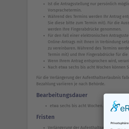
Ist die Antragsstellung nur persönlich mögl
Vorsprachetermin.
Während des Termins werden Ihr Antrag en
Sie diese bitte zum Termin mit). Für die Aus
werden Ihre Fingerabdrücke genommen.
Für den Fall einer elektronischen Antragsst
Online-Antrags mit Ihnen in Verbindung se
zu vereinbaren. Während des Termins werden
Termin mit) und Ihre Fingerabdrücke für di
Wenn Ihrem Antrag entsprochen wird, veranl
Nach etwa sechs bis acht Wochen können Si
Für die Verlängerung der Aufenthaltserlaubnis fal
Bezahlung variieren je nach Behörde.
Bearbeitungsdauer
etwa sechs bis acht Wochen.
Fristen
Verlängerung der Aufenthaltserlaubnis: spä