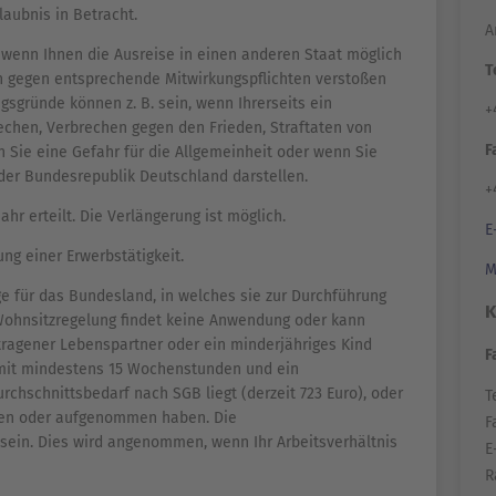
laubnis in Betracht.
A
t, wenn Ihnen die Ausreise in einen anderen Staat möglich
T
ch gegen entsprechende Mitwirkungspflichten verstoßen
sgründe können z. B. sein, wenn Ihrerseits ein
+
echen, Verbrechen gegen den Frieden, Straftaten von
F
Sie eine Gefahr für die Allgemeinheit oder wenn Sie
 der Bundesrepublik Deutschland darstellen.
+
hr erteilt. Die Verlängerung ist möglich.
E
ng einer Erwerbstätigkeit.
M
age für das Bundesland, in welches sie zur Durchführung
K
Wohnsitzregelung findet keine Anwendung oder kann
tragener Lebenspartner oder ein minderjähriges Kind
F
g mit mindestens 15 Wochenstunden und ein
hschnittsbedarf nach SGB liegt (derzeit 723 Euro), oder
Te
men oder aufgenommen haben. Die
F
ein. Dies wird angenommen, wenn Ihr Arbeitsverhältnis
E
R