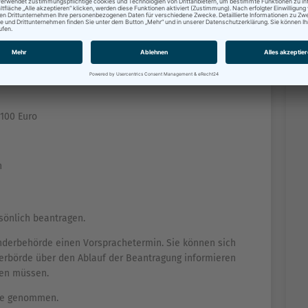
Bundesamt für Migration und Flüchtlingen
nthaltserlaubnis
 100 Euro
n
rsönlich beantragen.
änderbehörde einen Vorsprachetermin. Sie können sich
derbörde über den Ablauf der Beantragung informieren
gen müssen.
cke genommen.