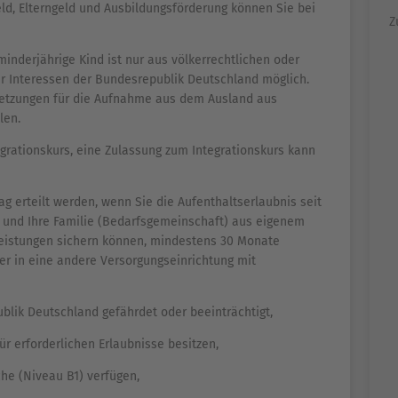
eld, Elterngeld und Ausbildungsförderung können Sie bei
Z
inderjährige Kind ist nur aus völkerrechtlichen oder
r Interessen der Bundesrepublik Deutschland möglich.
setzungen für die Aufnahme aus dem Ausland aus
len.
rationskurs, eine Zulassung zum Integrationskurs kann
g erteilt werden, wenn Sie die Aufenthaltserlaubnis seit
ch und Ihre Familie (Bedarfsgemeinschaft) aus eigenem
istungen sichern können, mindestens 30 Monate
er in eine andere Versorgungseinrichtung mit
ublik Deutschland gefährdet oder beeinträchtigt,
ür erforderlichen Erlaubnisse besitzen,
he (Niveau B1) verfügen,