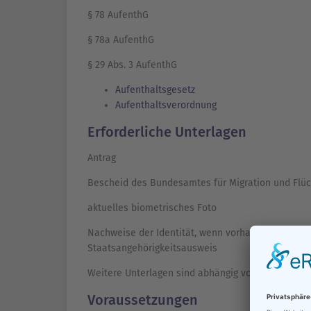
§ 78 AufenthG
§ 78a AufenthG
§ 29 Abs. 3 AufenthG
Aufenthaltsgesetz
Aufenthaltsverordnung
Erforderliche Unterlagen
Antrag
Bescheid des Bundesamtes für Migration und Flüc
aktuelles biometrisches Foto
Nachweise der Identität, wenn vorhanden z. B. Pas
Staatsangehörigkeitsausweis
Weitere Unterlagen sind abhängig vom Sachverhal
Voraussetzungen