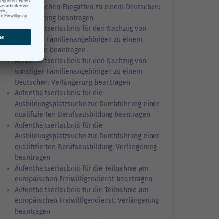
ausländischen Ehegatten zu einem Deutschen:
Verlängerung beantragen
Aufenthaltserlaubnis für den Nachzug von
sonstigen Familienangehörigen zu einem
Deutschen beantragen
Aufenthaltserlaubnis für den Nachzug von
sonstigen Familienangehörigen zu einem
Deutschen: Verlängerung beantragen
Aufenthaltserlaubnis für die
Ausbildungsplatzsuche zur Durchführung einer
qualifizierten Berufsausbildung beantragen
Aufenthaltserlaubnis für die
Ausbildungsplatzsuche zur Durchführung einer
qualifizierten Berufsausbildung: Verlängerung
beantragen
Aufenthaltserlaubnis für die Teilnahme am
europäischen Freiwilligendienst beantragen
Aufenthaltserlaubnis für die Teilnahme am
europäischen Freiwilligendienst: Verlängerung
beantragen