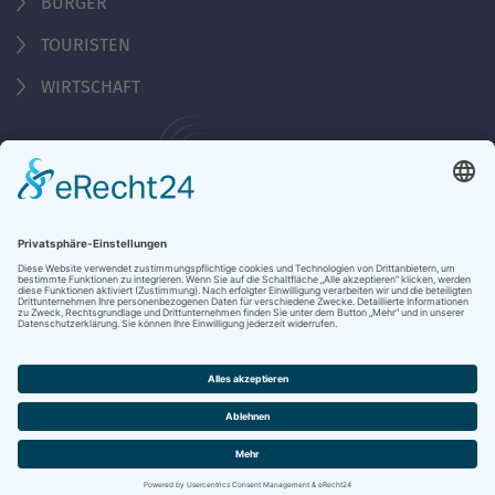
BÜRGER
TOURISTEN
WIRTSCHAFT
Behördennummer 115
KONTAKT
ÖFFNUNGSZEITEN
NOTRUFE & HOTLINES
JOBS
STADTANZEIGER
BROSCHÜREN
PRESSE
DATENSCHUTZ
IMPRESSUM
BARRIEREFREIHEIT
BANKVERBINDUNG