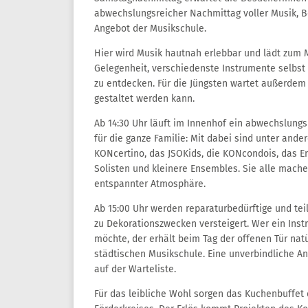
abwechslungsreicher Nachmittag voller Musik, B
Angebot der Musikschule.
Hier wird Musik hautnah erlebbar und lädt zum 
Gelegenheit, verschiedenste Instrumente selbst
zu entdecken. Für die Jüngsten wartet außerdem 
gestaltet werden kann.
Ab 14:30 Uhr läuft im Innenhof ein abwechslun
für die ganze Familie: Mit dabei sind unter an
KONcertino, das JSOKids, die KONcondois, das E
Solisten und kleinere Ensembles. Sie alle mach
entspannter Atmosphäre.
Ab 15:00 Uhr werden reparaturbedürftige und tei
zu Dekorationszwecken versteigert. Wer ein Ins
möchte, der erhält beim Tag der offenen Tür nat
städtischen Musikschule. Eine unverbindliche Anm
auf der Warteliste.
Für das leibliche Wohl sorgen das Kuchenbuffet d