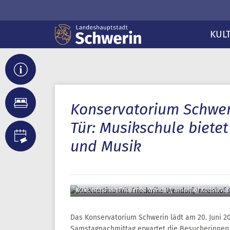
KUL
Konservatorium Schwer
Tür: Musikschule bietet
und Musik
KONcertino mit Friederike Wendorf, Innenhof Konservat
Das Konservatorium Schwerin lädt am 20. Juni 20
Samstagnachmittag erwartet die Besucherinnen u