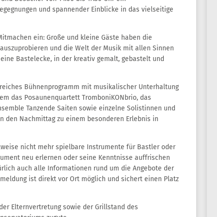
egegnungen und spannender Einblicke in das vielseitige
Mitmachen ein: Große und kleine Gäste haben die
 auszuprobieren und die Welt der Musik mit allen Sinnen
eine Bastelecke, in der kreativ gemalt, gebastelt und
gsreiches Bühnenprogramm mit musikalischer Unterhaltung
derem das Posaunenquartett TromboniKONbrio, das
nsemble Tanzende Saiten sowie einzelne Solistinnen und
en den Nachmittag zu einem besonderen Erlebnis in
lweise nicht mehr spielbare Instrumente für Bastler oder
trument neu erlernen oder seine Kenntnisse auffrischen
ürlich auch alle Informationen rund um die Angebote der
eldung ist direkt vor Ort möglich und sichert einen Platz
er Elternvertretung sowie der Grillstand des