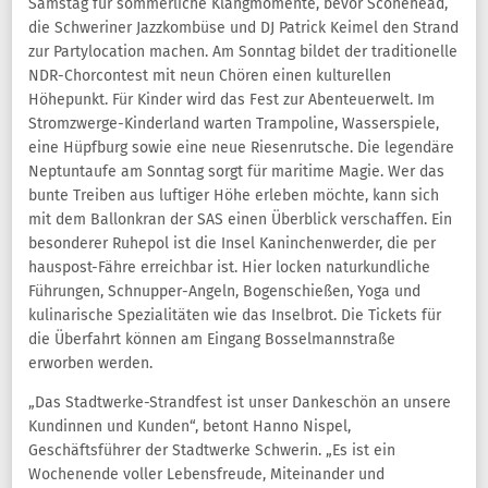
Samstag für sommerliche Klangmomente, bevor Sconehead,
die Schweriner Jazzkombüse und DJ Patrick Keimel den Strand
zur Partylocation machen. Am Sonntag bildet der traditionelle
NDR-Chorcontest mit neun Chören einen kulturellen
Höhepunkt. Für Kinder wird das Fest zur Abenteuerwelt. Im
Stromzwerge-Kinderland warten Trampoline, Wasserspiele,
eine Hüpfburg sowie eine neue Riesenrutsche. Die legendäre
Neptuntaufe am Sonntag sorgt für maritime Magie. Wer das
bunte Treiben aus luftiger Höhe erleben möchte, kann sich
mit dem Ballonkran der SAS einen Überblick verschaffen. Ein
besonderer Ruhepol ist die Insel Kaninchenwerder, die per
hauspost-Fähre erreichbar ist. Hier locken naturkundliche
Führungen, Schnupper-Angeln, Bogenschießen, Yoga und
kulinarische Spezialitäten wie das Inselbrot. Die Tickets für
die Überfahrt können am Eingang Bosselmannstraße
erworben werden.
„Das Stadtwerke-Strandfest ist unser Dankeschön an unsere
Kundinnen und Kunden“, betont Hanno Nispel,
Geschäftsführer der Stadtwerke Schwerin. „Es ist ein
Wochenende voller Lebensfreude, Miteinander und