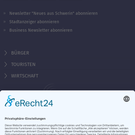
Newsletter "Neues aus Schwerin" abonnieren
Stadtanzeiger abonnieren
Business Newsletter abonnieren
BÜRGER
TOURISTEN
WIRTSCHAFT
Behördennummer 115
KONTAKT
ÖFFNUNGSZEITEN
NOTRUFE & HOTLINES
JOBS
STADTANZEIGER
BROSCHÜREN