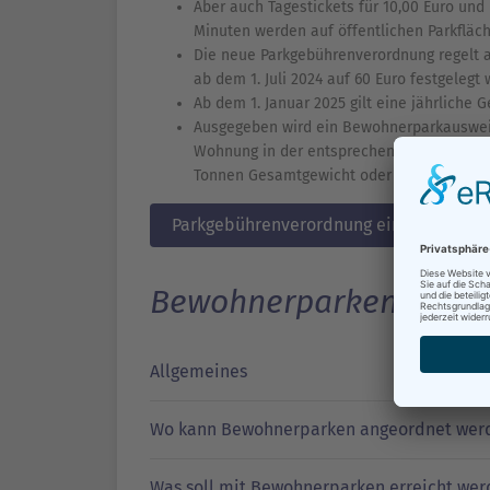
Aber auch Tagestickets für 10,00 Euro und
Minuten werden auf öffentlichen Parkfläc
Die neue Parkgebührenverordnung regelt 
ab dem 1. Juli 2024 auf 60 Euro festgelegt 
Ab dem 1. Januar 2025 gilt eine jährliche 
Ausgegeben wird ein Bewohnerparkausweis 
Wohnung in der entsprechenden Bewohner
Tonnen Gesamtgewicht oder einer Länge üb
Parkgebührenverordnung einschließlich
Bewohnerparken
Allgemeines
Wo kann Bewohnerparken angeordnet wer
Was soll mit Bewohnerparken erreicht wer