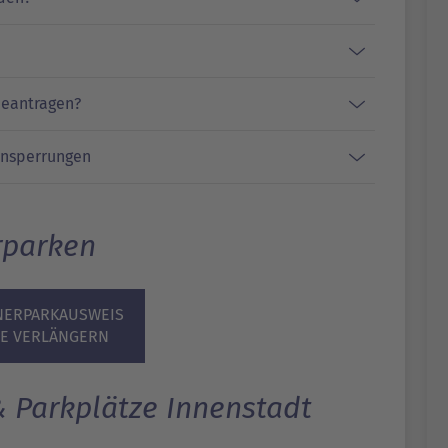
beantragen?
ensperrungen
rparken
ERPARKAUSWEIS
NE VERLÄNGERN
& Parkplätze Innenstadt