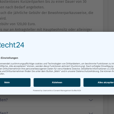
 kostenloses Kurzzeitparken bis zu einer Dauer von 30
hen nach Bedarf angeboten.
auch die jährliche Gebühr der Bewohnerparkausweise, die
wird.
Gebühr von 120,00 Euro.
nur an Antragsteller mit Hauptwohnsitz oder alleiniger
parkzone. Bewohner mit Fahrzeugen mit mehr als 3,5
er 5,50 Meter sind nicht anspruchsberechtigt.
 Lagepläne
den?
den?