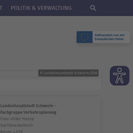
DE
T
POLITIK & VERWALTUNG
Kofinanziert von der
Europäischen Union
© Landeshauptstadt Schwerin/ZGM
Landeshauptstadt Schwerin -
Fachgruppe Verkehrsplanung
Frau Ulrike Heese
Sachbearbeiterin
Raum: 4.029