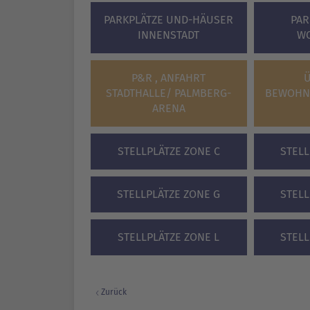
PARKPLÄTZE UND-HÄUSER
PAR
INNENSTADT
W
P&R , ANFAHRT
STADTHALLE/ PALMBERG-
BEWOHN
ARENA
STELLPLÄTZE ZONE C
STELL
STELLPLÄTZE ZONE G
STELL
STELLPLÄTZE ZONE L
STELL
Zurück