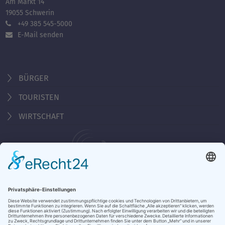
Am Markt 14
19055 Schwerin
+49 385 545-5000
E-Mail senden
BÜRGER
TOURISTEN
WIRTSCHAFT
Behördennummer 115
Öffnungszeiten Tourist-Information
Montag - Freitag 10:00 - 18:00 Uhr
Samstag, Sonntag, Feiertag 10:00 - 15:00 Uhr